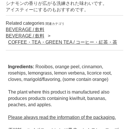
シナモンの香りが広がる洗練された味わいです。
アイスティーにするのもおすすめです。
Related categories
関連カテゴリ
BEVERAGE / 飲料
BEVERAGE / 飲料
COFFEE・TEA・GREEN TEA / コーヒー・紅茶・茶
Ingredients:
Rooibos, orange peel, cinnamon,
rosehips, lemongrass, lemon verbena, licorice root,
cloves, marigold/flavoring, (some contain orange)
The plant where this product is manufactured also
produces products containing kiwifruit, bananas,
peaches, and apples.
Please always read the information of the packaging.