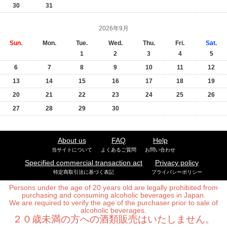
30
31
2026年9月
Sun.
Mon.
Tue.
Wed.
Thu.
Fri.
Sat.
1
2
3
4
5
6
7
8
9
10
11
12
13
14
15
16
17
18
19
20
21
22
23
24
25
26
27
28
29
30
About us
FAQ
Help
当サイトについて
よくあるご質問
お問い合わせ
Specified commercial transaction act
Privacy policy
特定商取引法に基づく表記
プライバシーポリシー
Persons under the age of 20 years old are legally prohibited from
purchasing and consuming alcoholic beverages in Japan.
We are required to verify the age of the purchaser prior to sale of
alcoholic beverages.
２０歳未満の方への酒類販売はいたしません。