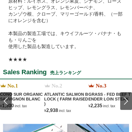
原材料：ルイボス、オレンジ果皮、シナモン、ローズ
ヒップ、レモングラス、レモンバーベナ、
カンゾウ根、クローブ、マリーゴールド/香料、（一部
にオレンジを含む）
本製品の製造工場では、キウイフルーツ・バナナ・も
も・りんごを
使用した製品も製造しています。
★★★★
Sales Ranking
売上ランキング
No.1
No.2
No.3
CONO SUR ORGANIC
ATLANTIC SALMON B
GRASS - FED BEEF T
SAUVIGNON BLANC
LOCK ( FARM RAISED
ENDER LOIN STEAK
)
1,300
2,235
¥
incl. tax
¥
incl. tax
2,938
¥
incl. tax