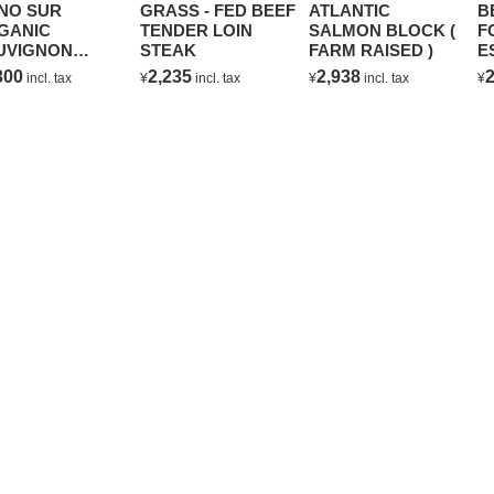
NO SUR
GRASS - FED BEEF
ATLANTIC
B
GANIC
TENDER LOIN
SALMON BLOCK (
F
UVIGNON
STEAK
FARM RAISED )
E
ANC
C
300
2,235
2,938
2
incl. tax
¥
incl. tax
¥
incl. tax
¥