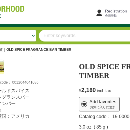
Registration
会員登録
雑貨
OLD SPICE FRAGRANCE BAR TIMBER
OLD SPICE 
TIMBER
m code：
0012044041086
2,180
ールドスパイス
¥
incl. tax
レグランスバー
Add favorites
ィンバー
お気に入りに追加
g
産国：アメリカ
Catalog code：
19-0000
3.0 oz ( 85 g )