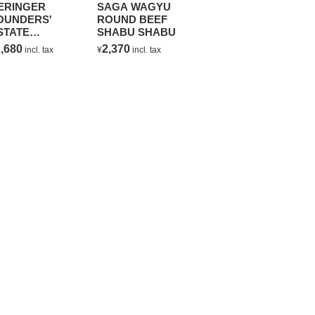
ERINGER
SAGA WAGYU
OUNDERS'
ROUND BEEF
STATE
SHABU SHABU
HARDONNAY
,680
2,370
incl. tax
¥
incl. tax