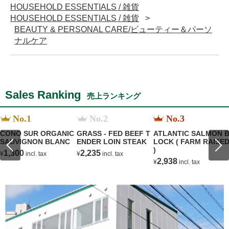
HOUSEHOLD ESSENTIALS / 雑貨
HOUSEHOLD ESSENTIALS / 雑貨
BEAUTY & PERSONAL CARE/ビューティー＆パーソ
ナルケア
Sales Ranking
売上ランキング
No.1
No.2
No.3
CONO SUR ORGANIC
GRASS - FED BEEF T
ATLANTIC SALMON 
SAUVIGNON BLANC
ENDER LOIN STEAK
LOCK ( FARM RAISE
)
1,300
2,235
¥
incl. tax
¥
incl. tax
2,938
¥
incl. tax