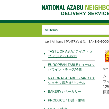
top
All items
PANTRY / 食品
BAKING GOO
TASTE OF ASIA / テイスト オ
ブ アジア 8/1~8/11
EUROPEAN TABLE / ヨーロッ
パワイン・チーズ特集
Ite
ム
NATIONAL AZABU BRAND / ナ
マ
ショナル麻布オリジナル
125
BAKERY / ベーカリー
原
PRODUCE / 野菜・果物
MEAT / 精肉