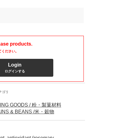
hase products.
てください。
Login
ログインする
テゴリ
ING GOODS / 粉・製菓材料
INS & BEANS /米・穀物
ent, antioxidant (rosemary