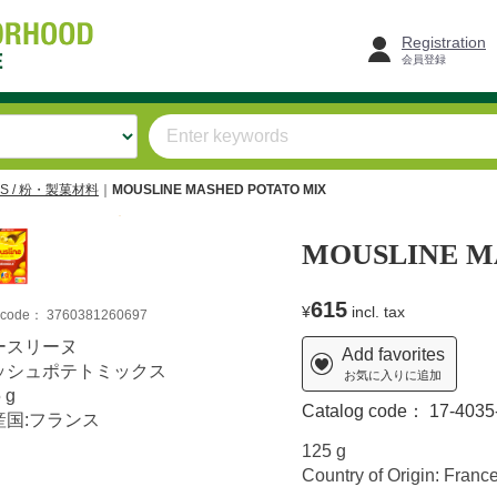
Registration
会員登録
DS / 粉・製菓材料
MOUSLINE MASHED POTATO MIX
MOUSLINE M
615
¥
incl. tax
m code：
3760381260697
ースリーヌ
Add favorites
ッシュポテトミックス
お気に入りに追加
 g
Catalog code：
17-4035
産国:フランス
125 g
Country of Origin: Franc