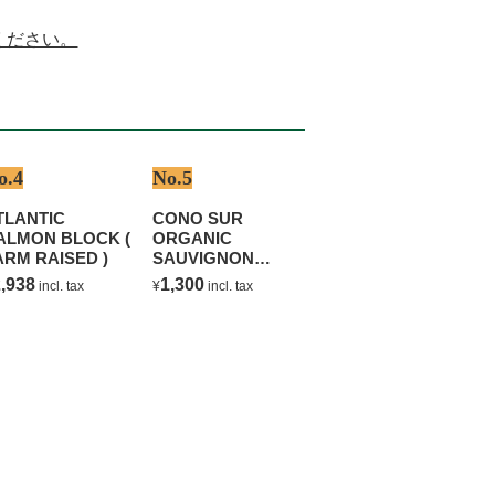
ください。
o.4
No.5
TLANTIC
CONO SUR
ALMON BLOCK (
ORGANIC
ARM RAISED )
SAUVIGNON
BLANC
,938
1,300
incl. tax
¥
incl. tax