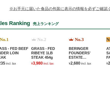
※お手元に届いた食品の包装に表示の情報を必ずご確認
les Ranking
売上ランキング
No.1
No.2
No.3
N
ASS - FED BEEF
GRASS - FED
BERINGER
A
NDER LOIN
RIBEYE 1LB
FOUNDERS'
S
EAK
STEAK 454g
ESTATE
F
CHARDONNAY
235
3,980
2,680
2
incl. tax
¥
incl. tax
¥
incl. tax
¥