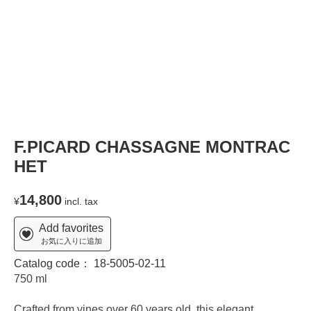
F.PICARD CHASSAGNE MONTRAC
HET
14,800
¥
incl. tax
Add favorites
お気に入りに追加
Catalog code：
18-5005-02-11
750 ml
Crafted from vines over 60 years old, this elegant