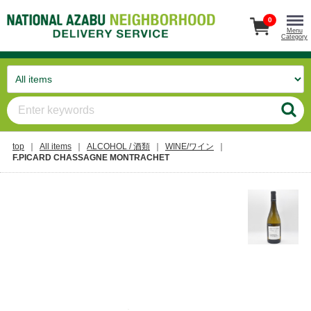
0
Menu
Category
top
All items
ALCOHOL / 酒類
WINE/ワイン
F.PICARD CHASSAGNE MONTRACHET