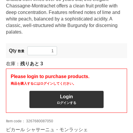
Chassagne-Montrachet offers a clean fruit profile with
deep concentration. Features refined notes of lime and
white peach, balanced by a sophisticated acidity. A
classic, well-structured white Burgundy for discerning
palates.
Qty
数量
在庫：
残りあと
3
Please login to purchase products.
商品を購入するにはログインしてください。
Login
ログインする
Item code：
3267680087050
ピカール シャサーニュ・モンラッシェ