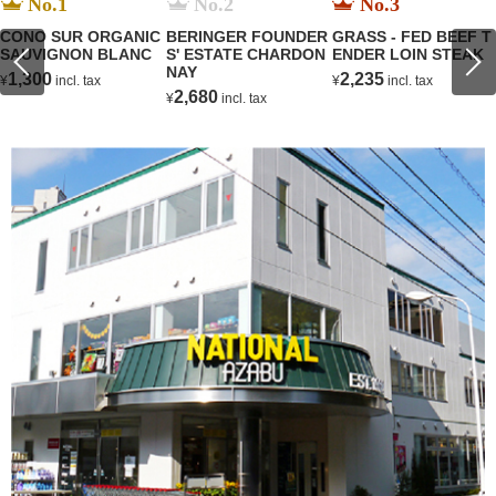
No.1
No.2
No.3
CONO SUR ORGANIC
BERINGER FOUNDER
GRASS - FED BEEF T
SAUVIGNON BLANC
S' ESTATE CHARDON
ENDER LOIN STEAK
NAY
1,300
2,235
¥
incl. tax
¥
incl. tax
2,680
¥
incl. tax