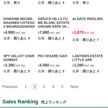
在庫：
有り
在庫：
残りあと
4
在庫：
有り
DOMAINE MICHEL
GRGICH HILLS FU
ALSACE RIESLING
MAGNIEN COTEAU
ME BLANC ESTATE
X BOURGUIGNONS
GROWN NAPA VAL
LEY
4,980
7,880
1,879
¥
incl. tax
¥
incl. tax
¥
incl. tax
在庫：
残りあと
4
在庫：
残りあと
1
在庫：
残りあと
7
SPY VALLEY CHAR
PIO CESARE GAVI
LANTIDES ESTATE
DONNAY
LITTLE ARK
3,380
4,480
3,280
¥
incl. tax
¥
incl. tax
¥
incl. tax
在庫：
残りあと
5
在庫：
残りあと
3
在庫：
残りあと
3
Previous
1
2
3
4
5
Next
Sales Ranking
売上ランキング