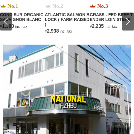
No.1
No.2
No.3
CONO SUR ORGANIC
ATLANTIC SALMON B
GRASS - FED BEEF T
SAUVIGNON BLANC
LOCK ( FARM RAISED
ENDER LOIN STEAK
)
1,300
2,235
¥
incl. tax
¥
incl. tax
2,938
¥
incl. tax