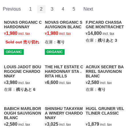
Previous
1
2
3
4
5
Next
NOVAS ORGANIC C
NOVAS ORGANIC S
F.PICARD CHASSA
HARDONNAY
AUVIGNON BLANC
GNE MONTRACHET
1,980
1,980
14,800
¥
incl. tax
¥
incl. tax
¥
incl. tax
在庫：
残りあと
3
Sold out 売り切れ
在庫：
有り
ORGANIC
ORGANIC
LOUIS JADOT BOU
THE HILT ESTATE C
ACRUX SECRET BA
RGOGNE CHARDO
HARDONNAY STA .
RREL SAUVIGNON
NNAY
RITA HILLS
BLANC
3,980
6,600
2,580
¥
incl. tax
¥
incl. tax
¥
incl. tax
在庫：
残りあと
6
在庫：
有り
BABICH MARLBOR
SHINSHU TAKAYAM
HUGL GRUNER VEL
OUGH SAUVIGNON
A WINERY CHARDO
TLINER CLASSIC
BLANC
NNAY
2,580
3,025
1,879
¥
incl. tax
¥
incl. tax
¥
incl. tax