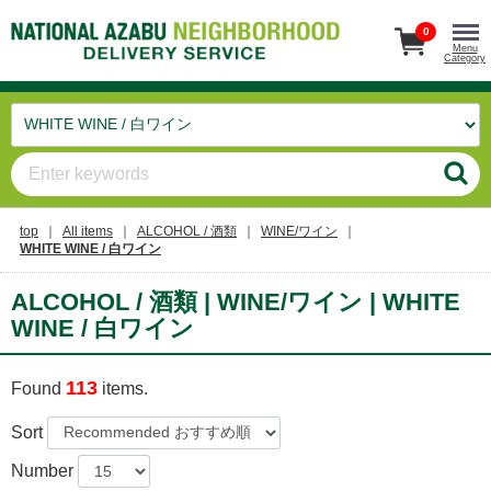
0
Menu
Category
top
All items
ALCOHOL / 酒類
WINE/ワイン
WHITE WINE / 白ワイン
ALCOHOL / 酒類 | WINE/ワイン | WHITE
WINE / 白ワイン
113
Found
items.
Sort
Number