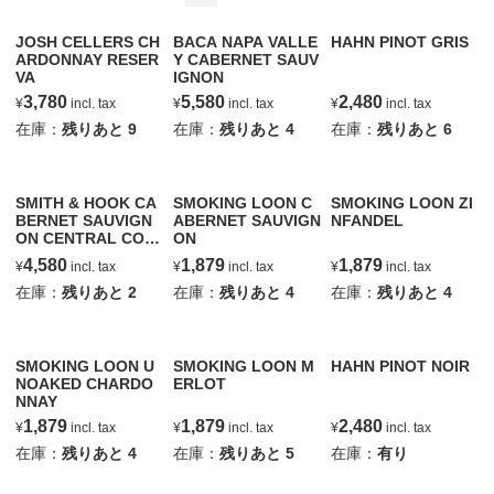
JOSH CELLERS CH
BACA NAPA VALLE
HAHN PINOT GRIS
ARDONNAY RESER
Y CABERNET SAUV
VA
IGNON
3,780
5,580
2,480
¥
incl. tax
¥
incl. tax
¥
incl. tax
在庫：
残りあと
9
在庫：
残りあと
4
在庫：
残りあと
6
SMITH & HOOK CA
SMOKING LOON C
SMOKING LOON ZI
BERNET SAUVIGN
ABERNET SAUVIGN
NFANDEL
ON CENTRAL COA
ON
ST
4,580
1,879
1,879
¥
incl. tax
¥
incl. tax
¥
incl. tax
在庫：
残りあと
2
在庫：
残りあと
4
在庫：
残りあと
4
SMOKING LOON U
SMOKING LOON M
HAHN PINOT NOIR
NOAKED CHARDO
ERLOT
NNAY
1,879
1,879
2,480
¥
incl. tax
¥
incl. tax
¥
incl. tax
在庫：
残りあと
4
在庫：
残りあと
5
在庫：
有り