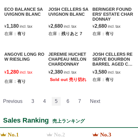
ECO BALANCE SA
JOSH CELLERS SA
BERINGER FOUND
UVIGNON BLANC
UVIGNON BLANC
ERS' ESTATE CHAR
DONNAY
1,180
2,680
2,680
¥
incl. tax
¥
incl. tax
¥
incl. tax
在庫：
有り
在庫：
残りあと
7
在庫：
有り
ANGOVE LONG RO
JEREMIE HUCHET
JOSH CELLERS RE
W RIESLING
CHAPEAU MELON
SERVE BOURBON
CHARDONNAY
BARREL AGED CA
BERNET SAUVIGN
1,280
2,380
3,580
¥
incl. tax
¥
incl. tax
¥
incl. tax
ON
Sold out 売り切れ
在庫：
有り
在庫：
有り
Previous
3
4
5
6
7
Next
Sales Ranking
売上ランキング
No.1
No.2
No.3