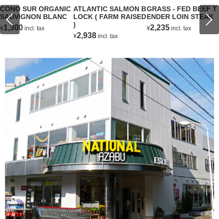
CONO SUR ORGANIC
ATLANTIC SALMON B
GRASS - FED BEEF T
SAUVIGNON BLANC
LOCK ( FARM RAISED
ENDER LOIN STEAK
)
1,300
2,235
¥
incl. tax
¥
incl. tax
2,938
¥
incl. tax