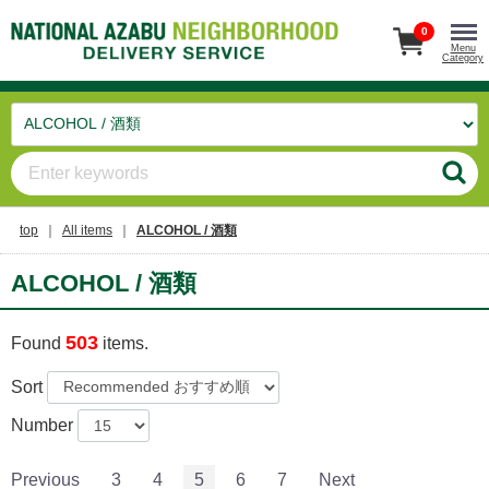
0
Menu
Category
top
All items
ALCOHOL / 酒類
ALCOHOL / 酒類
503
Found
items.
Sort
Number
Previous
3
4
5
6
7
Next