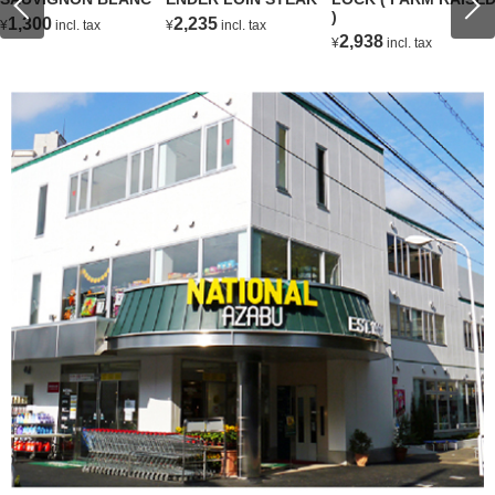
)
1,300
2,235
¥
incl. tax
¥
incl. tax
2,938
¥
incl. tax