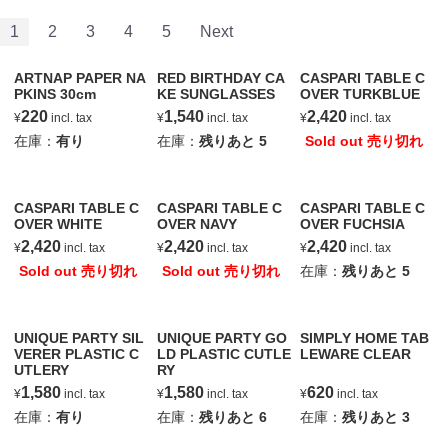
1
2
3
4
5
Next
ARTNAP PAPER NA
RED BIRTHDAY CA
CASPARI TABLE C
PKINS 30cm
KE SUNGLASSES
OVER TURKBLUE
220
1,540
2,420
¥
incl. tax
¥
incl. tax
¥
incl. tax
在庫：
有り
在庫：
残りあと
5
Sold out 売り切れ
CASPARI TABLE C
CASPARI TABLE C
CASPARI TABLE C
OVER WHITE
OVER NAVY
OVER FUCHSIA
2,420
2,420
2,420
¥
incl. tax
¥
incl. tax
¥
incl. tax
Sold out 売り切れ
Sold out 売り切れ
在庫：
残りあと
5
UNIQUE PARTY SIL
UNIQUE PARTY GO
SIMPLY HOME TAB
VERER PLASTIC C
LD PLASTIC CUTLE
LEWARE CLEAR
UTLERY
RY
1,580
1,580
620
¥
incl. tax
¥
incl. tax
¥
incl. tax
在庫：
有り
在庫：
残りあと
6
在庫：
残りあと
3