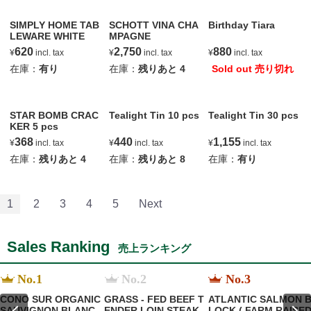
SIMPLY HOME TAB
SCHOTT VINA CHA
Birthday Tiara
LEWARE WHITE
MPAGNE
620
2,750
880
¥
incl. tax
¥
incl. tax
¥
incl. tax
在庫：
有り
在庫：
残りあと
4
Sold out 売り切れ
STAR BOMB CRAC
Tealight Tin 10 pcs
Tealight Tin 30 pcs
KER 5 pcs
368
440
1,155
¥
incl. tax
¥
incl. tax
¥
incl. tax
在庫：
残りあと
4
在庫：
残りあと
8
在庫：
有り
1
2
3
4
5
Next
Sales Ranking
売上ランキング
No.1
No.2
No.3
CONO SUR ORGANIC
GRASS - FED BEEF T
ATLANTIC SALMON 
SAUVIGNON BLANC
ENDER LOIN STEAK
LOCK ( FARM RAISE