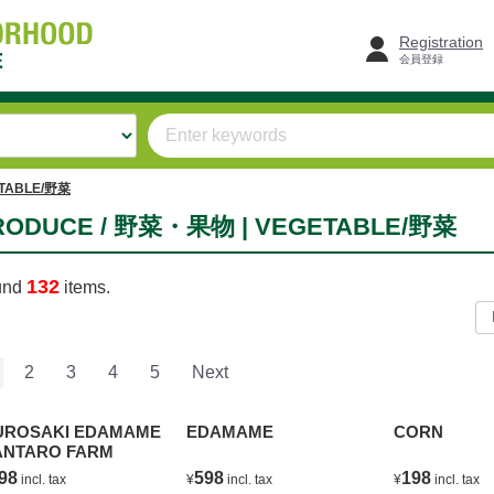
Registration
会員登録
TABLE/野菜
RODUCE / 野菜・果物 | VEGETABLE/野菜
132
und
items.
2
3
4
5
Next
UROSAKI EDAMAME
EDAMAME
CORN
ANTARO FARM
98
598
198
incl. tax
¥
incl. tax
¥
incl. tax