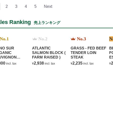
2
3
4
5
Next
les Ranking
売上ランキング
No.1
No.2
No.3
N
NO SUR
ATLANTIC
GRASS - FED BEEF
B
GANIC
SALMON BLOCK (
TENDER LOIN
F
UVIGNON
FARM RAISED )
STEAK
E
ANC
C
300
2,938
2,235
2
incl. tax
¥
incl. tax
¥
incl. tax
¥