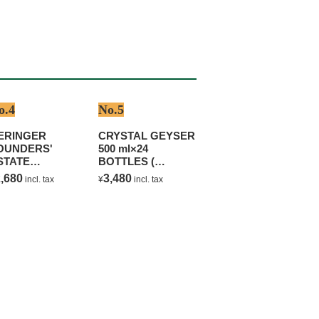
o.4
No.5
ERINGER
CRYSTAL GEYSER
OUNDERS'
500 ml×24
STATE
BOTTLES (
HARDONNAY
NATURAL
,680
3,480
incl. tax
¥
incl. tax
MINERAL WATER )