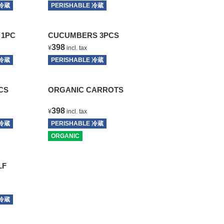
 冷蔵
T
PERISHABLE 冷蔵
T
1PC
CUCUMBERS 3PCS
398
¥
incl. tax
 冷蔵
T
PERISHABLE 冷蔵
T
CS
ORGANIC CARROTS
398
¥
incl. tax
 冷蔵
T
PERISHABLE 冷蔵
ORGANIC
T
HALF
 冷蔵
T