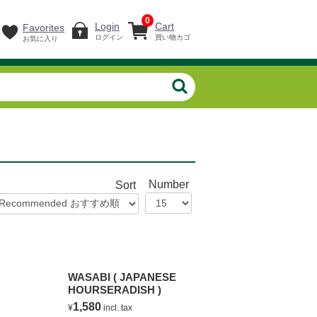
0
Login
Cart
Favorites
ログイン
買い物カゴ
お気に入り
Number
Sort
WASABI ( JAPANESE
HOURSERADISH )
1,580
¥
incl. tax