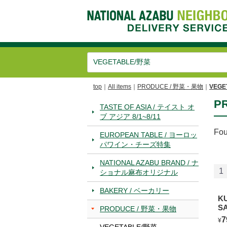
top
All items
PRODUCE / 野菜・果物
VEGE
P
TASTE OF ASIA / テイスト オ
ブ アジア 8/1~8/11
Fo
EUROPEAN TABLE / ヨーロッ
パワイン・チーズ特集
NATIONAL AZABU BRAND / ナ
1
ショナル麻布オリジナル
BAKERY / ベーカリー
K
S
PRODUCE / 野菜・果物
7
¥
VEGETABLE/野菜