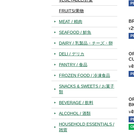
P
FRUITS/果物
B
MEAT / 精肉
2
¥
SEAFOOD / 鮮魚
P
DAIRY / 乳製品・チーズ・卵
O
DELI / デリカ
C
PANTRY / 食品
4
¥
P
FROZEN FOOD / 冷凍食品
SNACKS & SWEETS / お菓子
類
O
BEVERAGE / 飲料
4
¥
ALCOHOL / 酒類
P
HOUSEHOLD ESSENTIALS /
O
雑貨