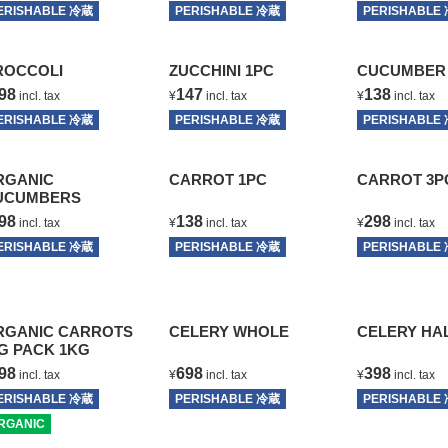
ERISHABLE 冷蔵
T
PERISHABLE 冷蔵
T
PERISHABLE
ROCCOLI
ZUCCHINI 1PC
CUCUMBER 
98
147
138
incl. tax
¥
incl. tax
¥
incl. tax
ERISHABLE 冷蔵
T
PERISHABLE 冷蔵
T
PERISHABLE
RGANIC
CARROT 1PC
CARROT 3P
UCUMBERS
98
138
298
incl. tax
¥
incl. tax
¥
incl. tax
ERISHABLE 冷蔵
T
PERISHABLE 冷蔵
T
PERISHABLE
RGANIC CARROTS
CELERY WHOLE
CELERY 
BIG PACK 1KG
98
698
398
incl. tax
¥
incl. tax
¥
incl. tax
ERISHABLE 冷蔵
PERISHABLE 冷蔵
T
PERISHABLE
RGANIC
T