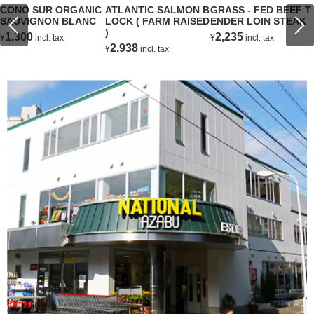
CONO SUR ORGANIC
ATLANTIC SALMON B
GRASS - FED BEEF T
SAUVIGNON BLANC
LOCK ( FARM RAISED
ENDER LOIN STEAK
)
1,300
2,235
¥
incl. tax
¥
incl. tax
2,938
¥
incl. tax