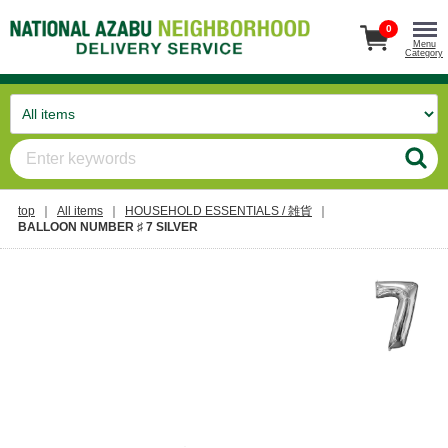
0
Menu
Category
top
All items
HOUSEHOLD ESSENTIALS / 雑貨
BALLOON NUMBER ♯ 7 SILVER