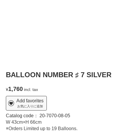
T
BALLOON NUMBER ♯ 7 SILVER
1,760
¥
incl. tax
Add favorites
お気に入りに追加
Catalog code：
20-7070-08-05
W 43cm×H 66cm
※Orders Limited up to 19 Balloons.