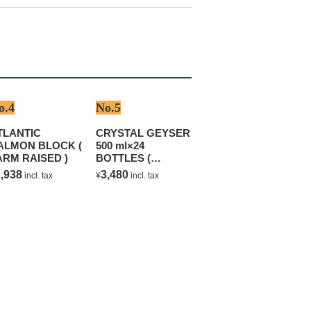
o.4
No.5
TLANTIC
CRYSTAL GEYSER
ALMON BLOCK (
500 ml×24
ARM RAISED )
BOTTLES (
NATURAL
,938
3,480
incl. tax
¥
incl. tax
MINERAL WATER )