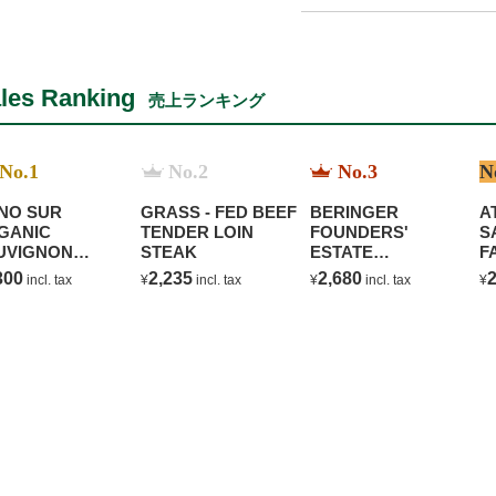
les Ranking
売上ランキング
No.1
No.2
No.3
N
NO SUR
GRASS - FED BEEF
BERINGER
A
GANIC
TENDER LOIN
FOUNDERS'
S
UVIGNON
STEAK
ESTATE
F
ANC
CHARDONNAY
300
2,235
2,680
2
incl. tax
¥
incl. tax
¥
incl. tax
¥