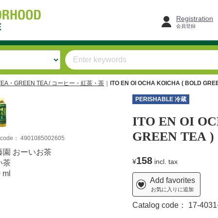
Registration
会員登録
TEA・GREEN TEA / コーヒー・紅茶・茶
ITO EN OI OCHA KOICHA ( BOLD GREE
PERISHABLE 冷蔵
ITO EN OI O
GREEN TEA )
m code：
4901085002605
藤園 おーいお茶
158
¥
incl. tax
い茶
 ml
Add favorites
お気に入りに追加
Catalog code：
17-4031