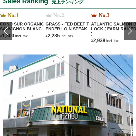
Sales Ranking
売上ランキング
No.1
No.2
No.3
CONO SUR ORGANIC
GRASS - FED BEEF T
ATLANTIC SALMON 
SAUVIGNON BLANC
ENDER LOIN STEAK
LOCK ( FARM RAISE
)
1,300
2,235
¥
incl. tax
¥
incl. tax
2,938
¥
incl. tax