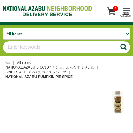
0
Menu
Category
top
All items
NATIONAL AZABU BRAND / ナショナル麻布オリジナル
SPICES & HERBS / スパイス＆ハーブ
NATIONAL AZABU PUMPKIN PIE SPICE