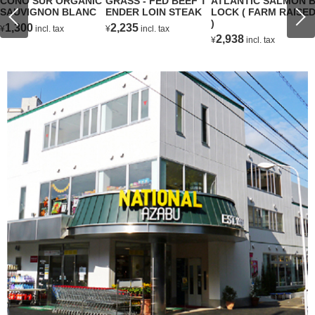
CONO SUR ORGANIC
GRASS - FED BEEF T
ATLANTIC SALMON 
SAUVIGNON BLANC
ENDER LOIN STEAK
LOCK ( FARM RAISE
)
1,300
2,235
¥
incl. tax
¥
incl. tax
2,938
¥
incl. tax