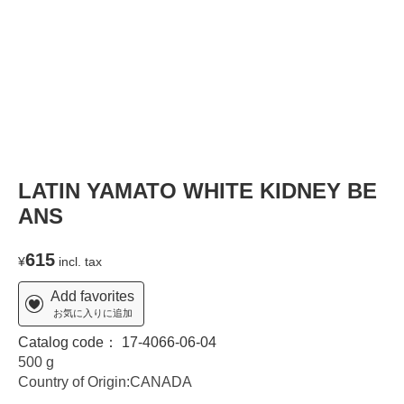
LATIN YAMATO WHITE KIDNEY BE
ANS
615
¥
incl. tax
Add favorites
お気に入りに追加
Catalog code：
17-4066-06-04
500 g
Country of Origin:CANADA