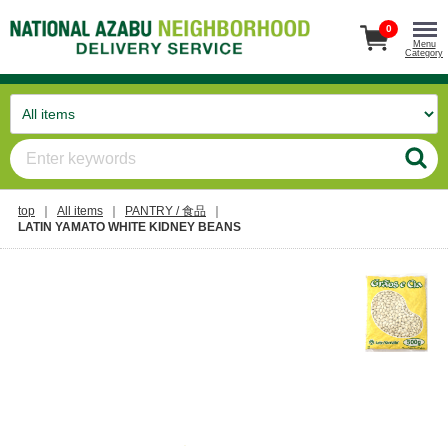
0
Menu
Category
top
All items
PANTRY / 食品
LATIN YAMATO WHITE KIDNEY BEANS