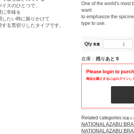
One of the world's most 
パイスのひとつで、
want
理に辛味を
to emphasize the spicines
調したい時に振りかけて
type to use.
用する荒切りしたタイプです。
Qty
数量
在庫：
残りあと
9
Please login to purc
商品を購入するにはログインし
Related categories
関連カ
NATIONAL AZABU 
NATIONAL AZABU 