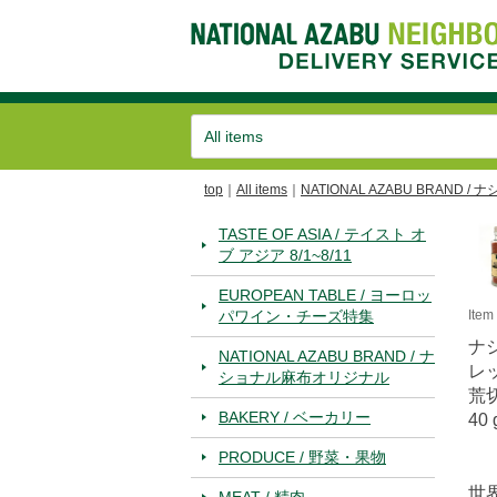
top
All items
NATIONAL AZABU BRAND
TASTE OF ASIA / テイスト オ
ブ アジア 8/1~8/11
EUROPEAN TABLE / ヨーロッ
パワイン・チーズ特集
Ite
ナ
NATIONAL AZABU BRAND / ナ
レ
ショナル麻布オリジナル
荒
BAKERY / ベーカリー
40 
PRODUCE / 野菜・果物
世
MEAT / 精肉