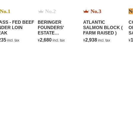
No.1
No.2
No.3
N
ASS - FED BEEF
BERINGER
ATLANTIC
C
NDER LOIN
FOUNDERS'
SALMON BLOCK (
O
EAK
ESTATE
FARM RAISED )
S
CHARDONNAY
B
235
2,680
2,938
1
incl. tax
¥
incl. tax
¥
incl. tax
¥