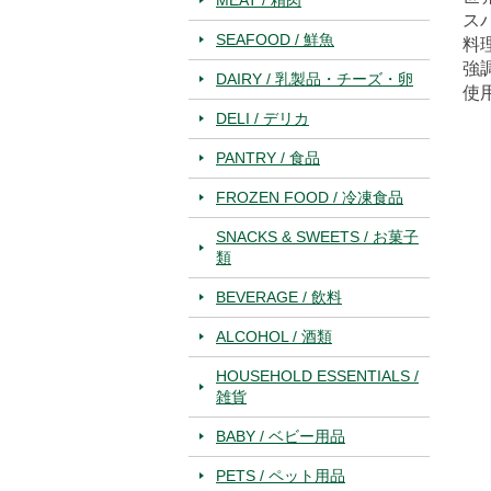
ス
SEAFOOD / 鮮魚
料
強
DAIRY / 乳製品・チーズ・卵
使
DELI / デリカ
PANTRY / 食品
FROZEN FOOD / 冷凍食品
SNACKS & SWEETS / お菓子
類
BEVERAGE / 飲料
ALCOHOL / 酒類
HOUSEHOLD ESSENTIALS /
雑貨
BABY / ベビー用品
PETS / ペット用品