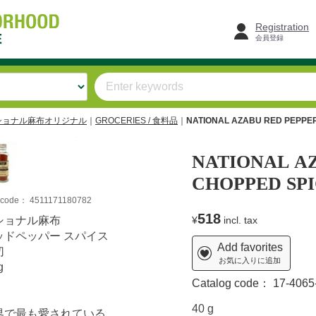
Registration
会員登録
 / ナショナル麻布オリジナル
GROCERIES / 食料品
NATIONAL AZABU RED PEPPE
NATIONAL A
CHOPPED SP
m code：
4511171180782
518
ショナル麻布
¥
incl. tax
ッドペッパー スパイス
Add favorites
切
お気に入りに追加
g
Catalog code：
17-4065
40 g
界で最も愛されている