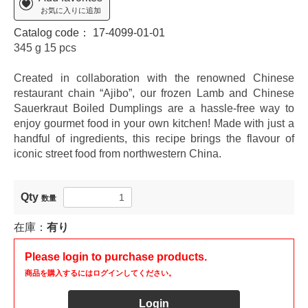
お気に入りに追加
Catalog code：
17-4099-01-01
345 g 15 pcs
C
reated in collaboration with the renowned Chinese
restaurant chain “Ajibo”, our frozen Lamb and Chinese
Sauerkraut Boiled Dumplings are a hassle-free way to
enjoy gourmet food in your own kitchen! Made with just a
handful of ingredients, this recipe brings the flavour of
iconic street food from northwestern China.
Qty
数量
在庫：
有り
Please login to purchase products.
商品を購入するにはログインしてください。
Login