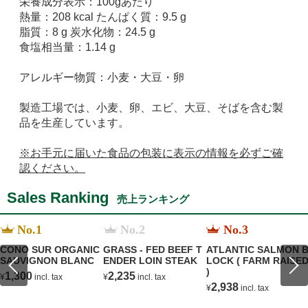
栄養成分表示：100gあたり
熱量：208 kcal たんぱく質：9.5 g
脂質：8 g 炭水化物：24.5 g
食塩相当量：1.14 g
アレルギー物質：小麦・大豆・卵
製造工場では、小麦、卵、エビ、大豆、そばを含む製
品を生産しています。
※お手元に届いた食品の包装に表示の情報を必ずご確
認ください。
Sales Ranking
売上ランキング
No.1
No.2
No.3
CONO SUR ORGANIC
GRASS - FED BEEF T
ATLANTIC SALMON 
SAUVIGNON BLANC
ENDER LOIN STEAK
LOCK ( FARM RAISE
)
1,300
2,235
¥
incl. tax
¥
incl. tax
2,938
¥
incl. tax