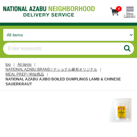
0
Menu
Category
top
All items
NATIONAL AZABU BRAND / ナショナル麻布オリジナル
MEAL PREP / 時短商品
NATIONAL AZABU AJIBO BOILED DUMPLINGS LAMB & CHINESE
SAUERKRAUT