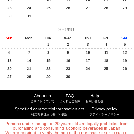
23
24
25
26
27
28
29
30
31
2026年9月
Sun.
Mon.
Tue.
Wed.
Thu.
Fri.
Sat.
1
2
3
4
5
6
7
8
9
10
11
12
13
14
15
16
17
18
19
20
21
22
23
24
25
26
27
28
29
30
About us
FAQ
Help
当サイトについて
よくあるご質問
お問い合わせ
Specified commercial transaction act
Privacy policy
特定商取引法に基づく表記
プライバシーポリシー
Persons under the age of 20 years old are legally prohibited from
purchasing and consuming alcoholic beverages in Japan.
We are required to verify the age of the purchaser prior to sale of