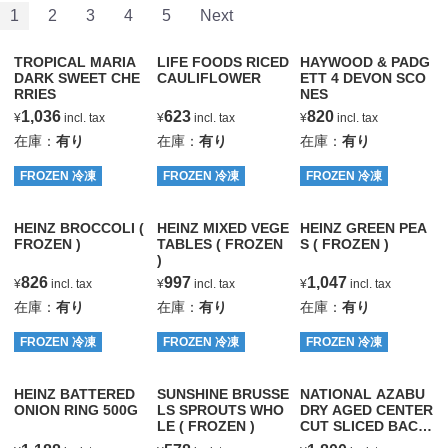
1
2
3
4
5
Next
TROPICAL MARIA
LIFE FOODS RICED
HAYWOOD & PADG
DARK SWEET CHE
CAULIFLOWER
ETT 4 DEVON SCO
RRIES
NES
1,036
623
820
¥
incl. tax
¥
incl. tax
¥
incl. tax
在庫：
有り
在庫：
有り
在庫：
有り
FROZEN 冷凍
FROZEN 冷凍
FROZEN 冷凍
HEINZ BROCCOLI (
HEINZ MIXED VEGE
HEINZ GREEN PEA
FROZEN )
TABLES ( FROZEN
S ( FROZEN )
)
826
997
1,047
¥
incl. tax
¥
incl. tax
¥
incl. tax
在庫：
有り
在庫：
有り
在庫：
有り
FROZEN 冷凍
FROZEN 冷凍
FROZEN 冷凍
HEINZ BATTERED
SUNSHINE BRUSSE
NATIONAL AZABU
ONION RING 500G
LS SPROUTS WHO
DRY AGED CENTER
LE ( FROZEN )
CUT SLICED BACO
N