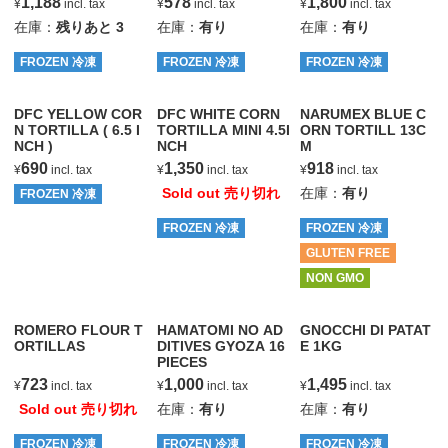
1,188
578
1,800
¥
incl. tax
¥
incl. tax
¥
incl. tax
在庫：
残りあと
3
在庫：
有り
在庫：
有り
FROZEN 冷凍
FROZEN 冷凍
FROZEN 冷凍
DFC YELLOW COR
DFC WHITE CORN
NARUMEX BLUE C
N TORTILLA ( 6.5 I
TORTILLA MINI 4.5I
ORN TORTILL 13C
NCH )
NCH
M
690
1,350
918
¥
incl. tax
¥
incl. tax
¥
incl. tax
Sold out 売り切れ
在庫：
有り
FROZEN 冷凍
FROZEN 冷凍
FROZEN 冷凍
GLUTEN FREE
NON GMO
ROMERO FLOUR T
HAMATOMI NO AD
GNOCCHI DI PATAT
ORTILLAS
DITIVES GYOZA 16
E 1KG
PIECES
723
1,000
1,495
¥
incl. tax
¥
incl. tax
¥
incl. tax
Sold out 売り切れ
在庫：
有り
在庫：
有り
FROZEN 冷凍
FROZEN 冷凍
FROZEN 冷凍