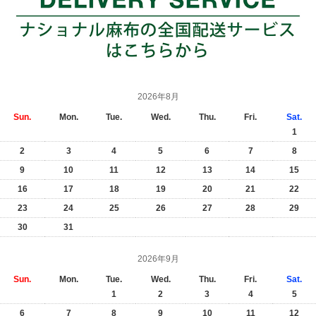
2026年8月
Sun.
Mon.
Tue.
Wed.
Thu.
Fri.
Sat.
1
2
3
4
5
6
7
8
9
10
11
12
13
14
15
16
17
18
19
20
21
22
23
24
25
26
27
28
29
30
31
2026年9月
Sun.
Mon.
Tue.
Wed.
Thu.
Fri.
Sat.
1
2
3
4
5
6
7
8
9
10
11
12