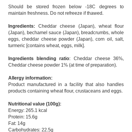
Should be stored frozen below -18C degrees to
maintain freshness.
Do not refreeze if thawed.
Ingredients:
Cheddar cheese (Japan), wheat flour
(Japan), bechamel sauce (Japan), breadcrumbs, whole
eggs, cheddar cheese powder (Japan), corn oil, salt,
turmeric [contains wheat, eggs, milk].
Ingredients blending ratio
: Cheddar cheese 36%,
Cheddar cheese powder 1% (at time of preparation).
Allergy information:
Product manufactured in a facility that also handles
products containing wheat flour, crustaceans and eggs.
Nutritional value (100g):
Energy: 265.1 kcal
Protein: 15.6g
Fat: 14g
Carbohydrates: 22.5g