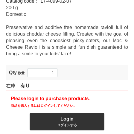
Catalog code：
17-4099-02-07
200 g
Domestic
Preservative and additive free homemade ravioli full of
delicious cheddar cheese filling. Created with the goal of
pleasing even the choosiest picky-eaters, our Mac &
Cheese Ravioli is a simple and fun dish guaranteed to
bring a smile to your kids’ face!
Qty
数量
在庫：
有り
Please login to purchase products.
商品を購入するにはログインしてください。
Login
ログインする