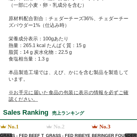
（一部に小麦・卵・乳成分を含む）
原材料配合割合：チェダーチーズ36%、チェダーチー
ズパウダー1%（仕込み時）
栄養成分表示：100gあたり
熱量：265.1 kcal たんぱく質：15 g
脂質：14 g 炭水化物：22.5 g
食塩相当量：1.3 g
本品製造工場では、えび、かにを含む製品を製造して
います。
※お手元に届いた食品の包装に表示の情報を必ずご確
認ください。
Sales Ranking
売上ランキング
No.1
No.2
No.3
GRASS - FED BEEF T
GRASS - FED RIBEYE
BERINGER FOUNDER