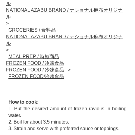
ル
NATIONAL AZABU BRAND / ナショナル麻布オリジナ
ル
GROCERIES / 食料品
NATIONAL AZABU BRAND / ナショナル麻布オリジナ
ル
MEAL PREP / 時短商品
FROZEN FOOD / 冷凍食品
FROZEN FOOD / 冷凍食品
FROZEN FOOD/冷凍食品
How to cook:
1. Put the desired amount of frozen raviolis in boiling
water.
2. Boil for about 3.5 minutes.
3. Strain and serve with preferred sauce or toppings.