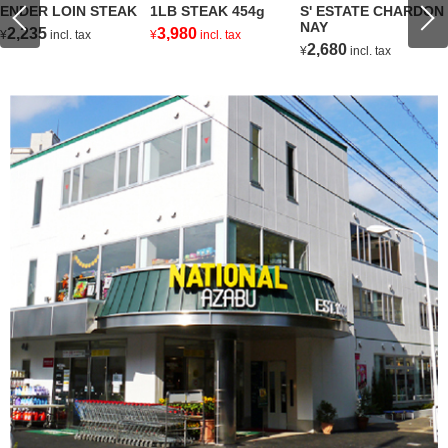
ENDER LOIN STEAK
1LB STEAK 454g
S' ESTATE CHARDON
NAY
2,235
3,980
¥
incl. tax
¥
incl. tax
2,680
¥
incl. tax