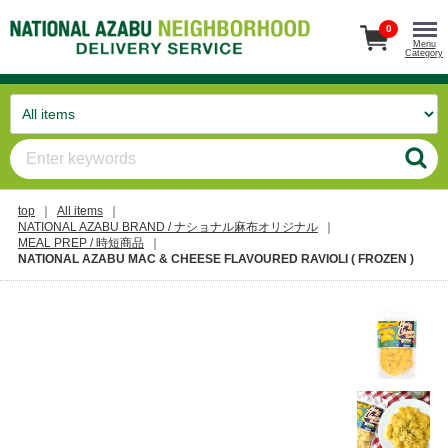
0
Menu
Category
top
All items
NATIONAL AZABU BRAND / ナショナル麻布オリジナル
MEAL PREP / 時短商品
NATIONAL AZABU MAC & CHEESE FLAVOURED RAVIOLI ( FROZEN )