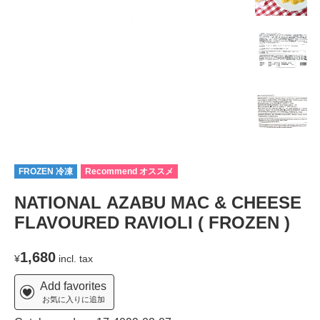
FROZEN 冷凍
Recommend オススメ
NATIONAL AZABU MAC & CHEESE
FLAVOURED RAVIOLI ( FROZEN )
1,680
¥
incl. tax
Add favorites
お気に入りに追加