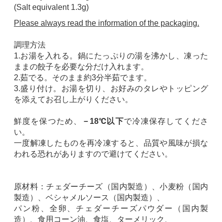
(Salt equivalent 1.3g)
Please always read the information of the packaging.
調理方法
1.お湯を入れる。
鍋にたっぷりの湯を沸かし、凍った
ままの餃子を必要な分だけ入れます。
2.茹でる。そのまま約3分半茹でます。
3.盛り付け。お湯を切り、お好みのタレやトッピング
を添えてお召し上がりください。
鮮度を保つため、
－18℃以下
で冷凍保存してくださ
い。
一度解凍したものを再冷凍すると、品質や風味が損な
われる恐れがありますので避けてください。
原材料：チェダーチーズ（国内製造）、小麦粉（国内
製造）、ベシャメルソース（国内製造）、
パン粉、全卵、チェダーチーズパウダー（国内製
造）、食用コーン油、食塩、ターメリック、