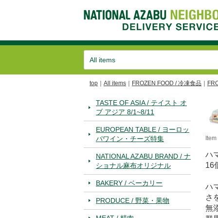
top
All items
FROZEN FOOD / 冷凍食品
FR
TASTE OF ASIA / テイスト オ
ブ アジア 8/1~8/11
EUROPEAN TABLE / ヨーロッ
パワイン・チーズ特集
Ite
ハ
NATIONAL AZABU BRAND / ナ
16
ショナル麻布オリジナル
BAKERY / ベーカリー
ハ
さ
PRODUCE / 野菜・果物
無
MEAT / 精肉