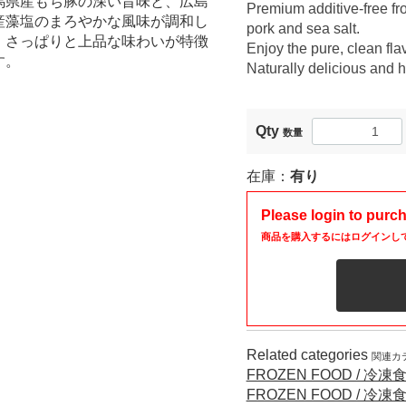
馬県産もち豚の深い旨味と、広島
Premium additive-free f
産藻塩のまろやかな風味が調和し
pork and sea salt.
、さっぱりと上品な味わいが特徴
Enjoy the pure, clean flav
す。
Naturally delicious and h
Qty
数量
在庫：
有り
Please login to purc
商品を購入するにはログインし
Related categories
関連カ
FROZEN FOOD / 冷凍
FROZEN FOOD / 冷凍