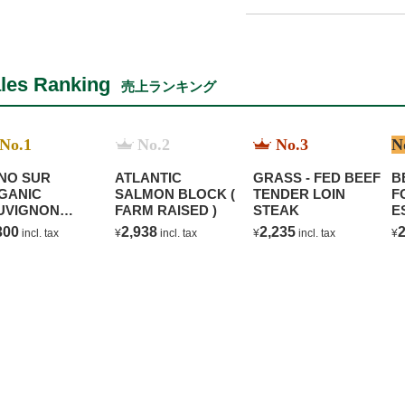
les Ranking
売上ランキング
No.1
No.2
No.3
N
NO SUR
ATLANTIC
GRASS - FED BEEF
B
GANIC
SALMON BLOCK (
TENDER LOIN
F
UVIGNON
FARM RAISED )
STEAK
E
ANC
C
300
2,938
2,235
2
incl. tax
¥
incl. tax
¥
incl. tax
¥