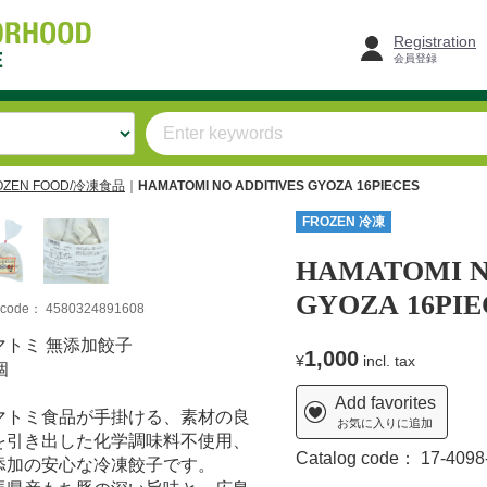
Registration
会員登録
OZEN FOOD/冷凍食品
HAMATOMI NO ADDITIVES GYOZA 16PIECES
FROZEN 冷凍
HAMATOMI N
GYOZA 16PIE
m code：
4580324891608
マトミ 無添加餃子
1,000
¥
incl. tax
個
Add favorites
マトミ食品が手掛ける、素材の良
お気に入りに追加
を引き出した化学調味料不使用、
Catalog code：
17-4098
添加の安心な冷凍餃子です。