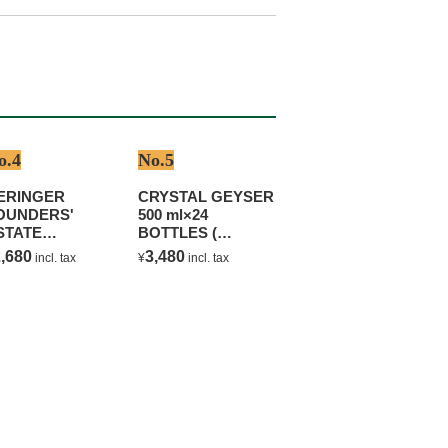
o.4
No.5
ERINGER
CRYSTAL GEYSER
OUNDERS'
500 ml×24
STATE
BOTTLES (
HARDONNAY
NATURAL
,680
3,480
incl. tax
¥
incl. tax
MINERAL WATER )