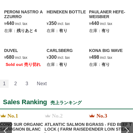
PERONI NASTRO A
HEINEKEN BOTTLE
PAULANER HEFE-
ZZURRO
WEISBIER
440
350
440
¥
incl. tax
¥
incl. tax
¥
incl. tax
在庫：
残りあと
4
在庫：
有り
在庫：
有り
DUVEL
CARLSBERG
KONA BIG WAVE
680
300
498
¥
incl. tax
¥
incl. tax
¥
incl. tax
Sold out 売り切れ
在庫：
有り
在庫：
有り
1
2
3
Next
Sales Ranking
売上ランキング
No.1
No.2
No.3
CONO SUR ORGANIC
ATLANTIC SALMON B
GRASS - FED BEEF T
SAUVIGNON BLANC
LOCK ( FARM RAISED
ENDER LOIN STEAK