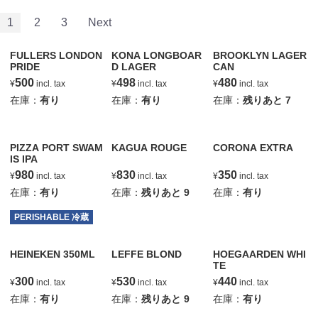
1
2
3
Next
FULLERS LONDON
KONA LONGBOAR
BROOKLYN LAGER
PRIDE
D LAGER
CAN
500
498
480
¥
incl. tax
¥
incl. tax
¥
incl. tax
在庫：
有り
在庫：
有り
在庫：
残りあと
7
PIZZA PORT SWAM
KAGUA ROUGE
CORONA EXTRA
IS IPA
980
830
350
¥
incl. tax
¥
incl. tax
¥
incl. tax
在庫：
有り
在庫：
残りあと
9
在庫：
有り
PERISHABLE 冷蔵
HEINEKEN 350ML
LEFFE BLOND
HOEGAARDEN WHI
TE
300
530
440
¥
incl. tax
¥
incl. tax
¥
incl. tax
在庫：
有り
在庫：
残りあと
9
在庫：
有り