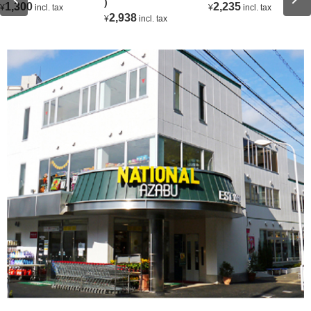
)
1,300
2,235
¥
incl. tax
¥
incl. tax
2,938
¥
incl. tax