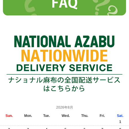
2026年8月
Sun.
Mon.
Tue.
Wed.
Thu.
Fri.
Sat.
1