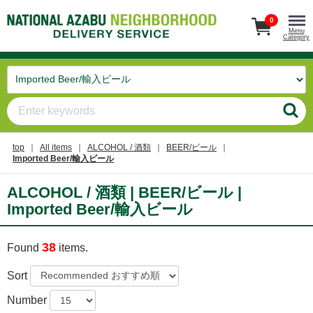
0
Menu
Category
top
All items
ALCOHOL / 酒類
BEER/ビール
Imported Beer/輸入ビール
ALCOHOL / 酒類 | BEER/ビール |
Imported Beer/輸入ビール
38
Found
items.
Sort
Number