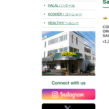
Sa
HALAL / ハラール
KOSHER / コーシャー
HEALTHY/ ヘルシー
CO
OR
SA
BL
1,
¥