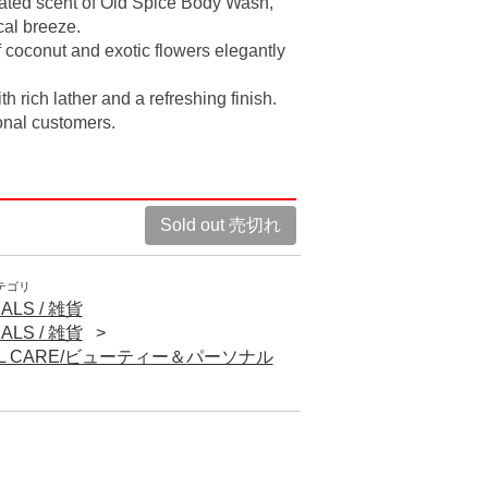
cated scent of Old Spice Body Wash,
ical breeze.
coconut and exotic flowers elegantly
h rich lather and a refreshing finish.
onal customers.
Sold out 売切れ
テゴリ
ALS / 雑貨
ALS / 雑貨
NAL CARE/ビューティー＆パーソナル