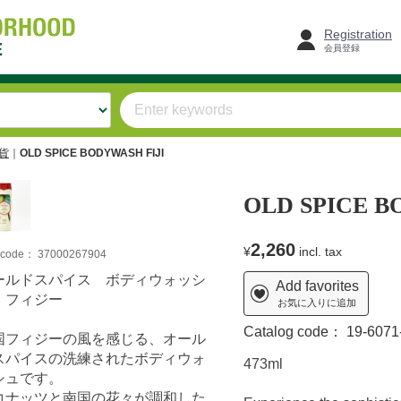
Registration
会員登録
雑貨
OLD SPICE BODYWASH FIJI
OLD SPICE B
2,260
¥
incl. tax
m code：
37000267904
ールドスパイス ボディウォッシ
Add favorites
 フィジー
お気に入りに追加
Catalog code：
19-6071
国フィジーの風を感じる、オール
スパイスの洗練されたボディウォ
473ml
シュです。
コナッツと南国の花々が調和した