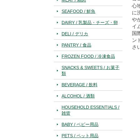
心
SEAFOOD / 鮮魚
に
や
DAIRY / 乳製品・チーズ・卵
イ
国
DELI / デリカ
ン
PANTRY / 食品
さ
FROZEN FOOD / 冷凍食品
SNACKS & SWEETS / お菓子
類
BEVERAGE / 飲料
ALCOHOL / 酒類
HOUSEHOLD ESSENTIALS /
雑貨
BABY / ベビー用品
PETS / ペット用品