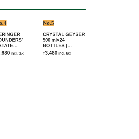
o.4
No.5
ERINGER
CRYSTAL GEYSER
OUNDERS'
500 ml×24
STATE
BOTTLES (
HARDONNAY
NATURAL
,680
3,480
incl. tax
¥
incl. tax
MINERAL WATER )