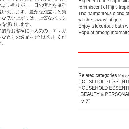
Experience the sophisti
地よい香りが、一日の疲れを優雅
reminiscent of Fiji’s trop
洗い流します。豊かな泡立ちと爽
The harmonious blend of 
かな洗い上がりは、上質なバスタ
washes away fatigue.
ムを演出します。
Enjoy a luxurious bath wit
際的なお客様にも人気の、エレガ
Popular among internati
トな香りの逸品をぜひお試しくだ
い。
Related categories
関連カ
HOUSEHOLD ESSENTI
HOUSEHOLD ESSENTI
BEAUTY & PERSO
ケア