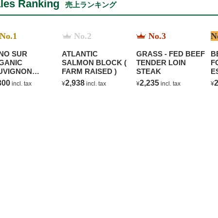
les Ranking
売上ランキング
No.1
No.2
No.3
N
NO SUR
ATLANTIC
GRASS - FED BEEF
B
GANIC
SALMON BLOCK (
TENDER LOIN
F
UVIGNON
FARM RAISED )
STEAK
E
ANC
C
300
2,938
2,235
2
incl. tax
¥
incl. tax
¥
incl. tax
¥