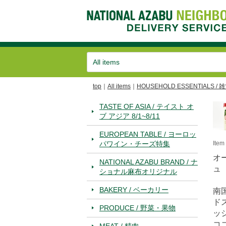
top
All items
HOUSEHOLD ESSENTIALS / 
TASTE OF ASIA / テイスト オ
ブ アジア 8/1~8/11
EUROPEAN TABLE / ヨーロッ
パワイン・チーズ特集
Ite
オ
NATIONAL AZABU BRAND / ナ
ュ
ショナル麻布オリジナル
BAKERY / ベーカリー
南
ド
PRODUCE / 野菜・果物
ッ
コ
MEAT / 精肉