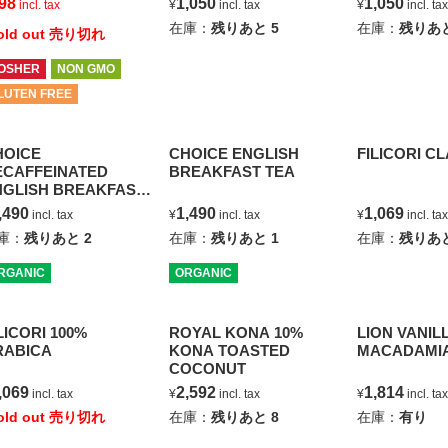
98
1,050
1,050
incl. tax
¥
incl. tax
¥
incl. t
在庫：
残りあと
5
在庫：
残りあ
old out 売り切れ
OSHER
NON GMO
LUTEN FREE
HOICE
CHOICE ENGLISH
FILICORI C
ECAFFEINATED
BREAKFAST TEA
NGLISH BREAKFAST
EA
,490
1,490
1,069
incl. tax
¥
incl. tax
¥
incl. t
庫：
残りあと
2
在庫：
残りあと
1
在庫：
残りあ
RGANIC
ORGANIC
LICORI 100%
ROYAL KONA 10%
LION VANIL
RABICA
KONA TOASTED
MACADAMI
COCONUT
,069
2,592
1,814
incl. tax
¥
incl. tax
¥
incl. t
old out 売り切れ
在庫：
残りあと
8
在庫：
有り