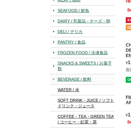
6
¥
S
SEAFOOD / 鮮魚
K
DAIRY / 乳製品・チーズ・卵
G
DELI / デリカ
PANTRY / 食品
C
D
FROZEN FOOD / 冷凍食品
E
T
1
SNACKS & SWEETS / お菓子
¥
類
在
BEVERAGE / 飲料
O
WATER / 水
FI
SOFT DRINK・JUICE / ソフト
A
ドリンク・ジュース
1
¥
COFFEE・TEA・GREEN TEA
/ コーヒー・紅茶・茶
S