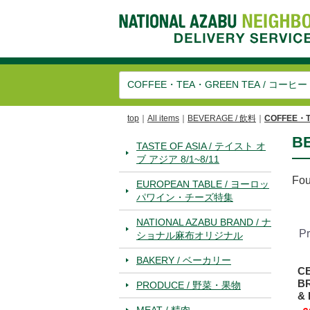
top
All items
BEVERAGE / 飲料
COFFEE・
B
TASTE OF ASIA / テイスト オ
ブ アジア 8/1~8/11
Fo
EUROPEAN TABLE / ヨーロッ
パワイン・チーズ特集
NATIONAL AZABU BRAND / ナ
Pr
ショナル麻布オリジナル
BAKERY / ベーカリー
C
BR
PRODUCE / 野菜・果物
& 
MEAT / 精肉