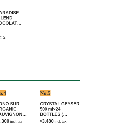
PARADISE
BLEND
OCOLATE
 NUT
ax
と
2
o.4
No.5
ONO SUR
CRYSTAL GEYSER
RGANIC
500 ml×24
AUVIGNON
BOTTLES (
LANC
NATURAL
,300
3,480
incl. tax
¥
incl. tax
MINERAL WATER )