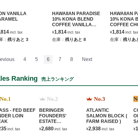
ON VANILLA
HAWAIIAN PARADISE
HAWAIIAN 
ARAMEL
10% KONA BLEND
10% KONA 
COFFEE VANILLA
COFFEE CH
MACADAMIA NUT
MACADAMIA
,814
1,814
1,814
incl. tax
¥
incl. tax
¥
incl. t
庫：
残りあと
3
在庫：
残りあと
8
在庫：
残りあ
evious
4
5
6
7
8
Next
les Ranking
売上ランキング
No.1
No.2
No.3
N
ASS - FED BEEF
BERINGER
ATLANTIC
C
NDER LOIN
FOUNDERS'
SALMON BLOCK (
O
EAK
ESTATE
FARM RAISED )
S
CHARDONNAY
B
235
2,680
2,938
1
incl. tax
¥
incl. tax
¥
incl. tax
¥