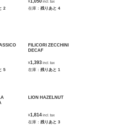
1,050
ax
¥
incl. tax
と
2
在庫：
残りあと
4
LASSICO
FILICORI ZECCHINI
DECAF
1,393
ax
¥
incl. tax
と
5
在庫：
残りあと
1
LA
LION HAZELNUT
A
1,814
ax
¥
incl. tax
在庫：
残りあと
3