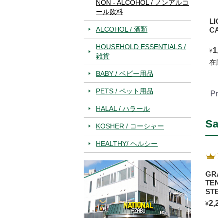
NON - ALCOHOL / ノンアルコ
ール飲料
LI
ALCOHOL / 酒類
C
HOUSEHOLD ESSENTIALS /
1
¥
雑貨
在
BABY / ベビー用品
PETS / ペット用品
Pr
HALAL / ハラール
Sa
KOSHER / コーシャー
HEALTHY/ ヘルシー
GR
TE
ST
2,
¥