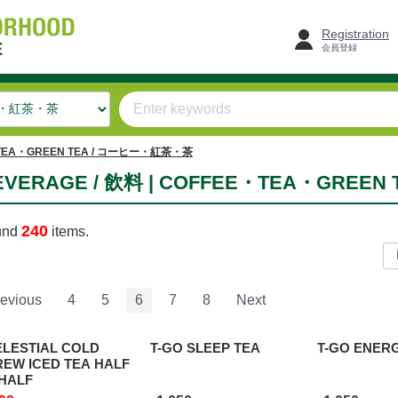
Registration
会員登録
TEA・GREEN TEA / コーヒー・紅茶・茶
EVERAGE / 飲料 | COFFEE・TEA・GREE
240
und
items.
evious
4
5
6
7
8
Next
ELESTIAL COLD
T-GO SLEEP TEA
T-GO ENER
EW ICED TEA HALF
HALF