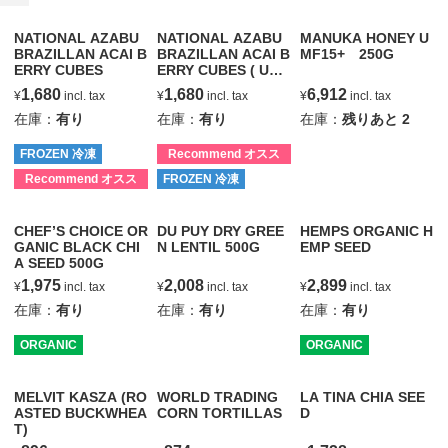
NATIONAL AZABU
NATIONAL AZABU
MANUKA HONEY U
BRAZILLAN ACAI B
BRAZILLAN ACAI B
MF15+ 250G
ERRY CUBES
ERRY CUBES ( UNS
WEETENED )
1,680
1,680
6,912
¥
incl. tax
¥
incl. tax
¥
incl. tax
在庫：
有り
在庫：
有り
在庫：
残りあと
2
FROZEN 冷凍
Recommend オスス
メ
Recommend オスス
FROZEN 冷凍
メ
CHEF’S CHOICE OR
DU PUY DRY GREE
HEMPS ORGANIC H
GANIC BLACK CHI
N LENTIL 500G
EMP SEED
A SEED 500G
1,975
2,008
2,899
¥
incl. tax
¥
incl. tax
¥
incl. tax
在庫：
有り
在庫：
有り
在庫：
有り
ORGANIC
ORGANIC
MELVIT KASZA (RO
WORLD TRADING
LA TINA CHIA SEE
ASTED BUCKWHEA
CORN TORTILLAS
D
T)