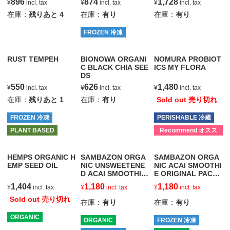
896
874
1,728
¥
incl. tax
¥
incl. tax
¥
incl. tax
在庫：
残りあと
4
在庫：
有り
在庫：
有り
FROZEN 冷凍
RUST TEMPEH
BIONOWA ORGANI
NOMURA PROBIOT
C BLACK CHIA SEE
ICS MY FLORA
DS
550
626
1,480
¥
incl. tax
¥
incl. tax
¥
incl. tax
在庫：
残りあと
1
在庫：
有り
Sold out 売り切れ
FROZEN 冷凍
PERISHABLE 冷蔵
PLANT BASED
Recommend オスス
メ
HEMPS ORGANIC H
SAMBAZON ORGA
SAMBAZON ORGA
EMP SEED OIL
NIC UNSWEETENE
NIC ACAI SMOOTHI
D ACAI SMOOTHIE
E ORIGINAL PACKS
PACKS
( SWEETENED )
1,404
1,180
1,180
¥
incl. tax
¥
incl. tax
¥
incl. tax
Sold out 売り切れ
在庫：
有り
在庫：
有り
ORGANIC
ORGANIC
FROZEN 冷凍