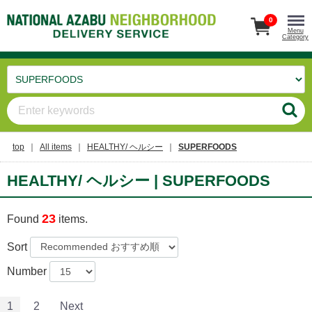
0
Menu
Category
top
All items
HEALTHY/ ヘルシー
SUPERFOODS
HEALTHY/ ヘルシー | SUPERFOODS
23
Found
items.
Sort
Number
1
2
Next