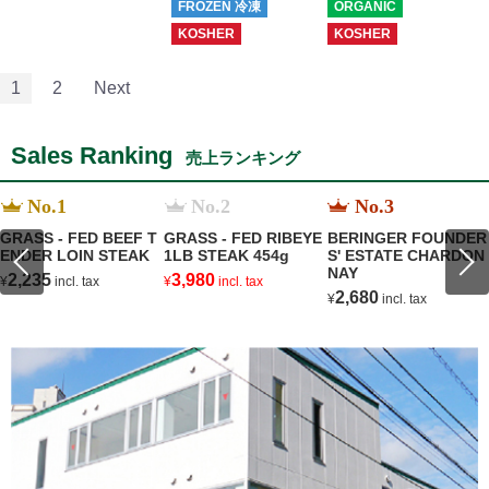
FROZEN 冷凍
ORGANIC
KOSHER
KOSHER
1
2
Next
Sales Ranking
売上ランキング
No.1
No.2
No.3
GRASS - FED BEEF T
GRASS - FED RIBEYE
BERINGER FOUNDER
ENDER LOIN STEAK
1LB STEAK 454g
S' ESTATE CHARDON
NAY
2,235
3,980
¥
incl. tax
¥
incl. tax
2,680
¥
incl. tax